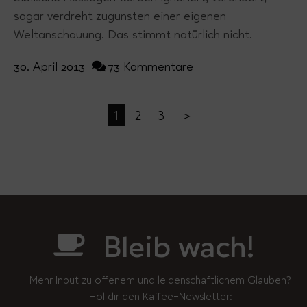
sogar verdreht zugunsten einer eigenen
Weltanschauung. Das stimmt natürlich nicht.
30. April 2013
73 Kommentare
1
2
3
＞
Bleib wach!
Mehr Input zu offenem und leidenschaftlichem Glauben?
Hol dir den Kaffee-Newsletter: