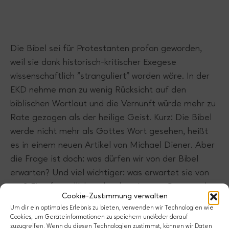
Die Bibel sei für Protestanten profan geworden,
weil sie dank historisch-kritischer Exegese
wissenschaftlich "stranguliert" worden wäre. In der
EKD nehme man zu wenig Rücksicht auf den
biblischen Wortlaut und die Vernunft würde mehr zu
Rate gezogen als der heilige Geist. Kurz: Die Bibel
werde nicht mehr als Gottes Wort gesehen, heißt
es in einem neuen Artikel von Michael Diener. Aber
die Frage ist doch: was dürfen wir von der Bibel
erwarten? Und viel wichtiger: was erwartet sie von
uns? Eine freundliche, aber bestimmte Gegenrede.
Cookie-Zustimmung verwalten
Um dir ein optimales Erlebnis zu bieten, verwenden wir Technologien wie
18. September 2014
108 Kommentare
Cookies, um Geräteinformationen zu speichern und/oder darauf
zuzugreifen. Wenn du diesen Technologien zustimmst, können wir Daten