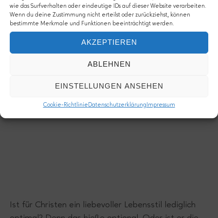
wie das Surfverhalten oder eindeutige IDs auf dieser Website verarbeiten.
Wenn du deine Zustimmung nicht erteilst oder zurückziehst, können
Optional
bestimmte Merkmale und Funktionen beeinträchtigt werden.
AKZEPTIEREN
liebevoll
ABLEHNEN
EINSTELLUNGEN ANSEHEN
Cookie-Richtlinie
Datenschutzerklärung
Impressum
Ist für Christen ein liebevoller Lebensstil lediglich