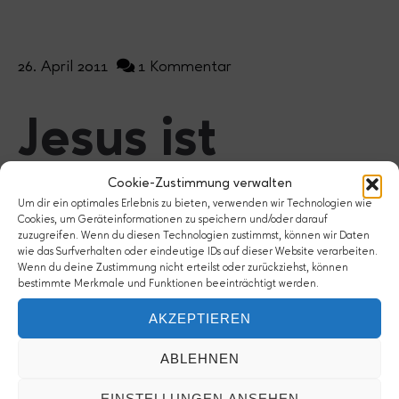
26. April 2011
1 Kommentar
Jesus ist
auferstanden:
Cookie-Zustimmung verwalten
Um dir ein optimales Erlebnis zu bieten, verwenden wir Technologien wie
Cookies, um Geräteinformationen zu speichern und/oder darauf
Ist das wirklich
zuzugreifen. Wenn du diesen Technologien zustimmst, können wir Daten
wie das Surfverhalten oder eindeutige IDs auf dieser Website verarbeiten.
Wenn du deine Zustimmung nicht erteilst oder zurückziehst, können
wahr?
bestimmte Merkmale und Funktionen beeinträchtigt werden.
AKZEPTIEREN
ABLEHNEN
EINSTELLUNGEN ANSEHEN