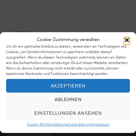
PREVIOUS
Cookie-Zustimmung verwalten
Emergent Deutschland
Um dir ein optimales Erlebnis zu bieten, verwenden wir Technologien wie
Cookies, um Geräteinformationen zu speichern und/oder darauf
zuzugreifen. Wenn du diesen Technologien zustimmst, können wir Daten
wie das Surfverhalten oder eindeutige IDs auf dieser Website verarbeiten.
Wenn du deine Zustimmung nicht erteilst oder zurückziehst, können
bestimmte Merkmale und Funktionen beeinträchtigt werden.
Bleib wach!
AKZEPTIEREN
ABLEHNEN
Mehr Input zu offenem und leidenschaftlichem Glauben?
EINSTELLUNGEN ANSEHEN
Hol dir den Kaffee-Newsletter:
Cookie-Richtlinie
Datenschutzerklärung
Impressum