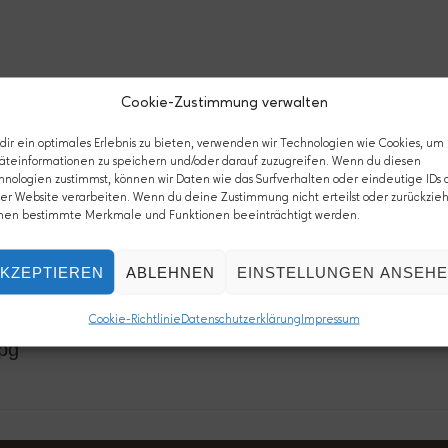
ntent/uploads/2008/11/cropped-aufnkaffeeblog_head_jde1
Cookie-Zustimmung verwalten
ir ein optimales Erlebnis zu bieten, verwenden wir Technologien wie Cookies, um
äteinformationen zu speichern und/oder darauf zuzugreifen. Wenn du diesen
hnologien zustimmst, können wir Daten wie das Surfverhalten oder eindeutige IDs 
er Website verarbeiten. Wenn du deine Zustimmung nicht erteilst oder zurückzieh
nen bestimmte Merkmale und Funktionen beeinträchtigt werden.
KZEPTIEREN
ABLEHNEN
EINSTELLUNGEN ANSEH
Cookie-Richtlinie
Datenschutzerklärung
Impressum
pg