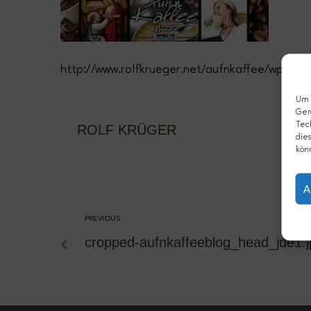
http://www.rolfkrueger.net/aufnkaffee/wp-co
Um d
Ger
Tec
ROLF KRÜGER
dies
kön
A
PREVIOUS
cropped-aufnkaffeeblog_head_jde1.j