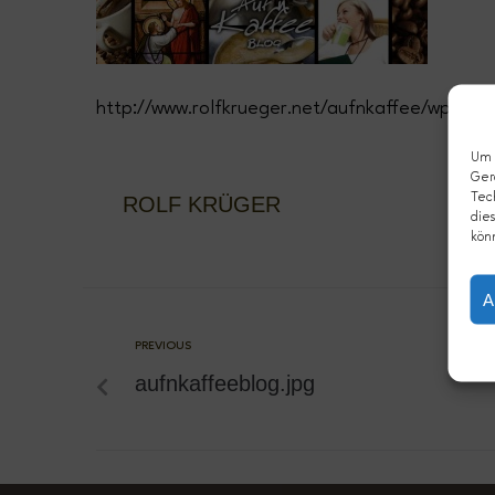
http://www.rolfkrueger.net/aufnkaffee/wp-con
Um d
Ger
Tec
ROLF KRÜGER
dies
kön
A
PREVIOUS
aufnkaffeeblog.jpg