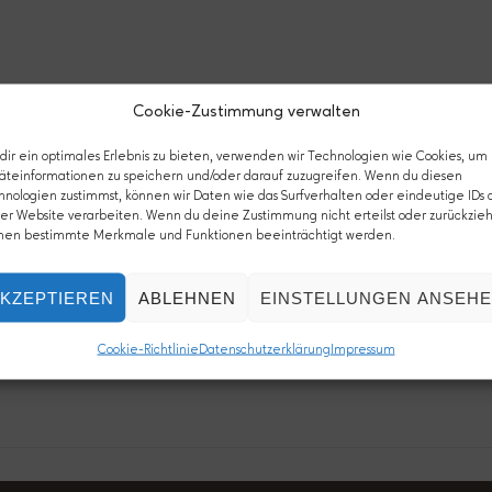
tent/uploads/2008/11/aufnkaffeeblog.jpg
Cookie-Zustimmung verwalten
ir ein optimales Erlebnis zu bieten, verwenden wir Technologien wie Cookies, um
äteinformationen zu speichern und/oder darauf zuzugreifen. Wenn du diesen
hnologien zustimmst, können wir Daten wie das Surfverhalten oder eindeutige IDs 
er Website verarbeiten. Wenn du deine Zustimmung nicht erteilst oder zurückzieh
nen bestimmte Merkmale und Funktionen beeinträchtigt werden.
KZEPTIEREN
ABLEHNEN
EINSTELLUNGEN ANSEH
Cookie-Richtlinie
Datenschutzerklärung
Impressum