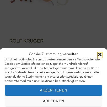
ROLF KRÜGER
Cookie-Zustimmung verwalten
Um dir ein optimales Erlebnis zu bieten, verwenden wir Technologien wie
Cookies, um Geräteinformationen zu speichern und/oder darauf
zuzugreifen. Wenn du diesen Technologien zustimmst, können wir Daten
PREVIOUS
wie das Surfverhalten oder eindeutige IDs auf dieser Website verarbeiten.
Wenn du deine Zustimmung nicht erteilst oder zurückziehst, können
aufnkaffee_home_2023r
bestimmte Merkmale und Funktionen beeinträchtigt werden.
AKZEPTIEREN
ABLEHNEN