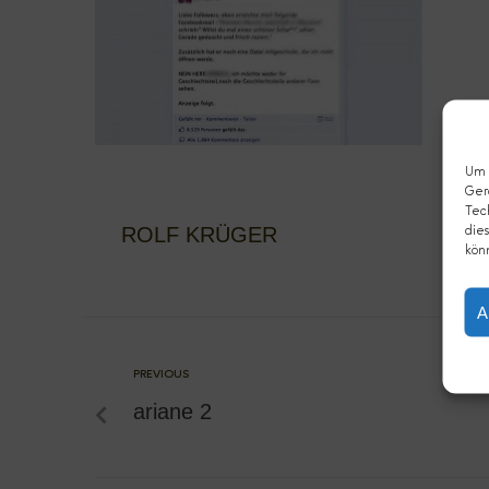
Um d
Ger
Tec
ROLF KRÜGER
dies
kön
A
PREVIOUS
ariane 2