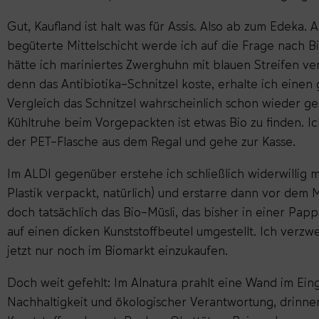
Gut, Kaufland ist halt was für Assis. Also ab zum Edeka. 
begüterte Mittelschicht werde ich auf die Frage nach Bi
hätte ich mariniertes Zwerghuhn mit blauen Streifen ve
denn das Antibiotika-Schnitzel koste, erhalte ich einen g
Vergleich das Schnitzel wahrscheinlich schon wieder ges
Kühltruhe beim Vorgepackten ist etwas Bio zu finden. Ic
der PET-Flasche aus dem Regal und gehe zur Kasse.
Im ALDI gegenüber erstehe ich schließlich widerwillig m
Plastik verpackt, natürlich) und erstarre dann vor dem 
doch tatsächlich das Bio-Müsli, das bisher in einer Pap
auf einen dicken Kunststoffbeutel umgestellt. Ich verzw
jetzt nur noch im Biomarkt einzukaufen.
Doch weit gefehlt: Im Alnatura prahlt eine Wand im Ein
Nachhaltigkeit und ökologischer Verantwortung, drinn