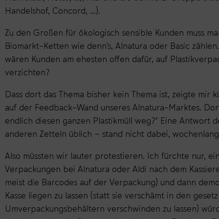
Handelshof, Concord, …).
Zu den Großen für ökologisch sensible Kunden muss man
Biomarkt-Ketten wie denn’s, Alnatura oder Basic zählen
wären Kunden am ehesten offen dafür, auf Plastikverp
verzichten?
Dass dort das Thema bisher kein Thema ist, zeigte mir kü
auf der Feedback-Wand unseres Alnatura-Marktes. Dort 
endlich diesen ganzen Plastikmüll weg?“ Eine Antwort 
anderen Zetteln üblich – stand nicht dabei, wochenlang
Also müssten wir lauter protestieren. Ich fürchte nur, ei
Verpackungen bei Alnatura oder Aldi nach dem Kassieren
meist die Barcodes auf der Verpackung) und dann demon
Kasse liegen zu lassen (statt sie verschämt in den gese
Umverpackungsbehältern verschwinden zu lassen) würd