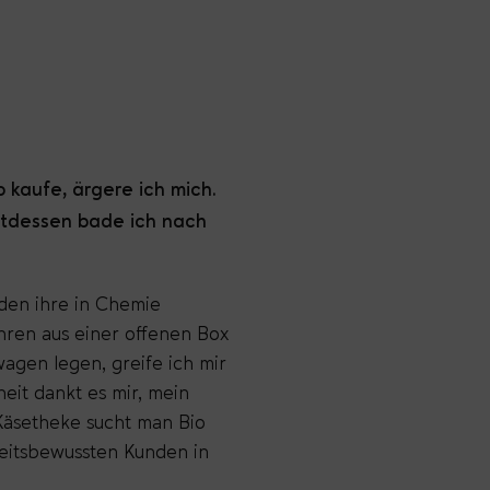
 kaufe, ärgere ich mich.
attdessen bade ich nach
den ihre in Chemie
hren aus einer offenen Box
gen legen, greife ich mir
eit dankt es mir, mein
 Käsetheke sucht man Bio
heitsbewussten Kunden in