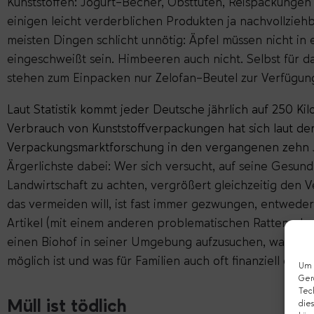
Kunststoffen: Jogurt-Becher, Obsttüten, Reispackungen –
einigen leicht verderblichen Produkten ja nachvollziehba
meisten Dingen schlicht unnötig: Äpfel müssen nicht in e
eingeschweißt sein. Himbeeren auch nicht. Selbst für 
stehen zum Einpacken nur Zelofan-Beutel zur Verfügun
Laut Statistik kommt jeder Deutsche jährlich auf 250 Ki
Verbrauch von Kunststoffverpackungen hat sich laut der
Verpackungsmarktforschung in den vergangenen zehn 
Ärgerlichste dabei: Wer sich versucht, auf seine Gesund
Landwirtschaft zu achten, vergrößert gleichzeitig den
das vermeiden will, ist fast immer gezwungen, entweder
Artikel (mit einem anderen problematischen Rattenschw
einen Biohof in seiner Umgebung aufzusuchen, was aber
möglich ist und was für Familien auch oft finanziell einfac
Um d
Ger
Tec
Müll ist tödlich
dies