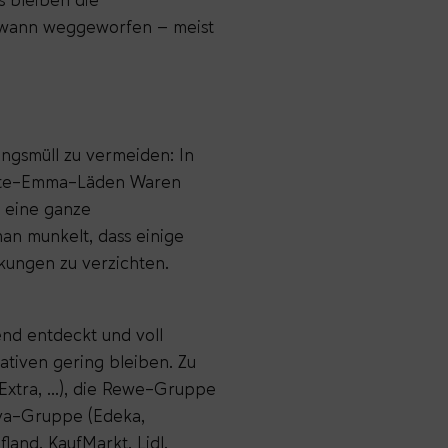
dwann weggeworfen – meist
ungsmüll zu vermeiden: In
 Tante-Emma-Läden Waren
h eine ganze
man munkelt, dass einige
kungen zu verzichten.
nd entdeckt und voll
iativen gering bleiben. Zu
Extra, …), die Rewe-Gruppe
Ava-Gruppe (Edeka,
land, KaufMarkt, Lidl,