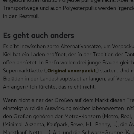
Transportwege und auch Polyesterpullis werden irgen
in den Restmüll.
Es geht auch anders
Es gibt inzwischen zarte Alternativansätze, um Verpack
Kiel hat ein Laden eröffnet, der in der Tradition der
offen anbietet. In Berlin wollen drei junge Frauen gleic
Supermarktkette („
Original unverpackt
„) starten. Und 
Bioläden in der Landeshauptstadt anfangen, auf Verpac
Anfangen? Ich fürchte, das reicht nicht.
Wenn nicht einer der Großen auf dem Markt diesen Tre
einsteigt wird die Auswirkung solcher lobenswerten Init
den Großen gehören der Metro-Konzern (Metro, Real, 
(Minimal, Akzenta, Kaufpark, Rewe, HL, Penny, …), die 
Marktkauf, Netto, …), Aldi und die Schwarz-Gruppe (Kauf