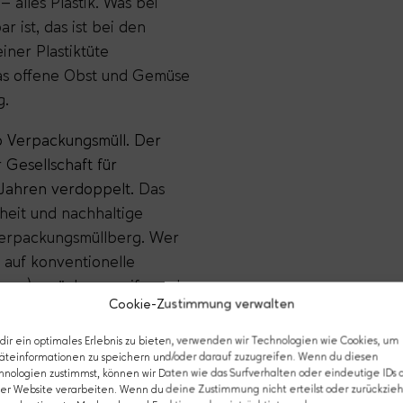
 alles Plastik. Was bei
r ist, das ist bei den
iner Plastiktüte
das offene Obst und Gemüse
g.
lo Verpackungsmüll. Der
 Gesellschaft für
Jahren verdoppelt.
Das
heit und nachhaltige
 Verpackungsmüllberg. Wer
 auf konventionelle
anz) zurück zu greifen oder
Cookie-Zustimmung verwalten
 bei Weitem nicht überall
h nicht drin ist.
ir ein optimales Erlebnis zu bieten, verwenden wir Technologien wie Cookies, um
äteinformationen zu speichern und/oder darauf zuzugreifen. Wenn du diesen
hnologien zustimmst, können wir Daten wie das Surfverhalten oder eindeutige IDs 
er Website verarbeiten. Wenn du deine Zustimmung nicht erteilst oder zurückzieh