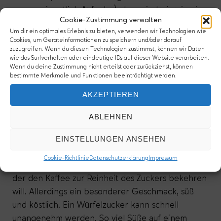
unsere eigentlich Aufgabe), dann sind wir wie ein
Cookie-Zustimmung verwalten
Würfelzucker, der träge und behäbig in einer
Um dir ein optimales Erlebnis zu bieten, verwenden wir Technologien wie
Tasse Kaffee schwimmt und sich partout nicht
Cookies, um Geräteinformationen zu speichern und/oder darauf
auflösen will. Dann nerven wir irgendwann
zuzugreifen. Wenn du diesen Technologien zustimmst, können wir Daten
wie das Surfverhalten oder eindeutige IDs auf dieser Website verarbeiten.
denjenigen, der den Kaffeebecher in der Hand
Wenn du deine Zustimmung nicht erteilst oder zurückziehst, können
hält – so sehr, dass er den Fremdkörper aus
bestimmte Merkmale und Funktionen beeinträchtigt werden.
seinem Kaffee wirft.
AKZEPTIEREN
Wenn Kirche Würfelzucker ist, dann versteht sie
ABLEHNEN
sich falsch. Wenn Kirche ihrem Auftrag gerecht
werden will, muss sie sich auflösen. Sie muss Teil
EINSTELLUNGEN ANSEHEN
der Gesellschaft werden, mit ihr verschmelzen,
Cookie-Richtlinie
Datenschutzerklärung
Impressum
eins sein. Keine Sonderfarbe, kein Fremdkörper,
der den Kaffee zur Reinheit des Zuckers bekehren
will. Allerdings ein besonderer Geschmack, süß
und köstlich. Ein Würfelzucker kann schnell
unangenehm werden. So viel Süße auf einem