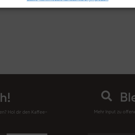
Bl
h!
Mehr Input zu offen
en? Hol dir den Kaffee-