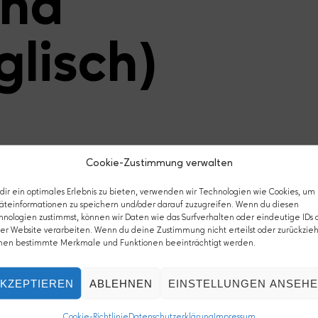
and
glisch)
.
Cookie-Zustimmung verwalten
ir ein optimales Erlebnis zu bieten, verwenden wir Technologien wie Cookies, um
äteinformationen zu speichern und/oder darauf zuzugreifen. Wenn du diesen
hnologien zustimmst, können wir Daten wie das Surfverhalten oder eindeutige IDs 
er Website verarbeiten. Wenn du deine Zustimmung nicht erteilst oder zurückzieh
März 2012
nen bestimmte Merkmale und Funktionen beeinträchtigt werden.
KZEPTIEREN
ABLEHNEN
EINSTELLUNGEN ANSEH
Cookie-Richtlinie
Datenschutzerklärung
Impressum