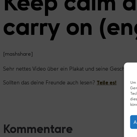
Keep calm 
carry on (en
[mashshare]
Sehr nettes Video über ein Plakat und seine Geschichte
Sollten das deine Freunde auch lesen?
Teile es!
Um d
Ger
Tec
dies
kön
A
Kommentare