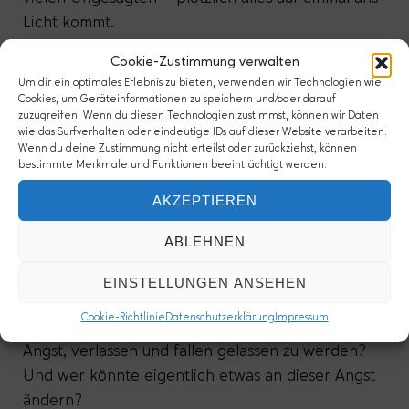
Licht kommt.
*
Cookie-Zustimmung verwalten
Um dir ein optimales Erlebnis zu bieten, verwenden wir Technologien wie
Aber was sind das für Kirchen, für Freundschaften,
Cookies, um Geräteinformationen zu speichern und/oder darauf
zuzugreifen. Wenn du diesen Technologien zustimmst, können wir Daten
für Ehen, in denen wir Angst haben müssen,
wie das Surfverhalten oder eindeutige IDs auf dieser Website verarbeiten.
miteinander ehrlich zu sein? In denen wir Angst
Wenn du deine Zustimmung nicht erteilst oder zurückziehst, können
bestimmte Merkmale und Funktionen beeinträchtigt werden.
haben müssen, abgelehnt zu werden, weil wir uns
nicht (mehr) verstellen? Weil wir offen zugeben,
AKZEPTIEREN
was wir fühlen und wonach wir uns sehnen, woran
ABLEHNEN
wir zweifeln und wen wir wie lieben? Woher
kommt es, dass wir Angst voreinander haben,
EINSTELLUNGEN ANSEHEN
obwohl wir uns alle von Gott geliebt wissen – und
Cookie-Richtlinie
Datenschutzerklärung
Impressum
theoretisch auch voneinander? Woher kommt die
Angst, verlassen und fallen gelassen zu werden?
Und wer könnte eigentlich etwas an dieser Angst
ändern?