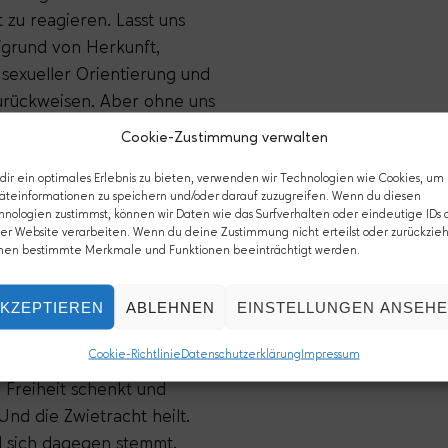
 zu reagieren. Lasst uns
fgrund von Herkunft,
 sexueller Orientierung und
urückweisen. Aber ohne uns
cheint mir eine der
Cookie-Zustimmung verwalten
ir ein optimales Erlebnis zu bieten, verwenden wir Technologien wie Cookies, um
e zu begegnen. Mit
äteinformationen zu speichern und/oder darauf zuzugreifen. Wenn du diesen
hnologien zustimmst, können wir Daten wie das Surfverhalten oder eindeutige IDs 
ld nehmen, von ihm können
er Website verarbeiten. Wenn du deine Zustimmung nicht erteilst oder zurückzieh
t nicht so einfach, aber es
nen bestimmte Merkmale und Funktionen beeinträchtigt werden.
scheint mir nun also die,
 wieder etwas Feuer unterm
KZEPTIEREN
ABLEHNEN
EINSTELLUNGEN ANSEH
ben, den Menschen um uns
Cookie-Richtlinie
Datenschutzerklärung
Impressum
n. Bei der Liebe, die alle
 Freiheit schenkt und
d die Zwietracht heilt.
d sich dagegen stemmt.