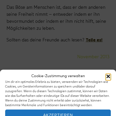
Das Böse am Menschen ist, dass er dem anderen
seine Freiheit nimmt – entweder indem er ihn
bevormundet oder indem er ihm nicht hilft, seine
Möglichkeiten zu leben.
Sollten das deine Freunde auch lesen?
Teile es!
November 2013
Kommentare
Cookie-Zustimmung verwalten
Um dir ein optimales Erlebnis zu bieten, verwenden wir Technologien wie
Comments are closed.
Cookies, um Geräteinformationen zu speichern und/oder darauf
zuzugreifen. Wenn du diesen Technologien zustimmst, können wir Daten
wie das Surfverhalten oder eindeutige IDs auf dieser Website verarbeiten.
Wenn du deine Zustimmung nicht erteilst oder zurückziehst, können
bestimmte Merkmale und Funktionen beeinträchtigt werden.
HINTERLASSE EINE ANTWORT AUF DEN ARTIKEL
Die Datenschutzerklärung findest du hier.
AKZEPTIEREN