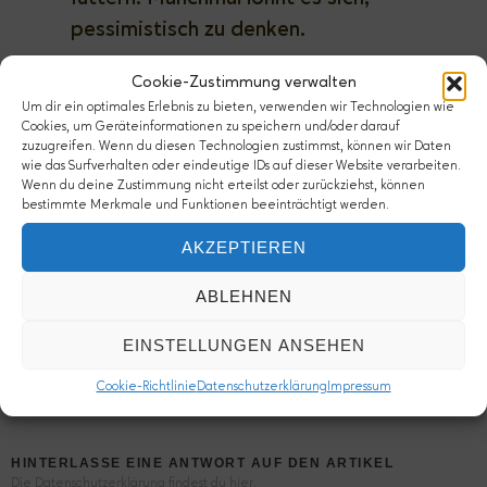
pessimistisch zu denken.
Cookie-Zustimmung verwalten
Um dir ein optimales Erlebnis zu bieten, verwenden wir Technologien wie
–
„Brainstorming ist Bullshit“ (Zeit.de)
Cookies, um Geräteinformationen zu speichern und/oder darauf
zuzugreifen. Wenn du diesen Technologien zustimmst, können wir Daten
wie das Surfverhalten oder eindeutige IDs auf dieser Website verarbeiten.
Sollten das deine Freunde auch lesen?
Teile es!
Wenn du deine Zustimmung nicht erteilst oder zurückziehst, können
bestimmte Merkmale und Funktionen beeinträchtigt werden.
AKZEPTIEREN
November 2012
ABLEHNEN
Kommentare
EINSTELLUNGEN ANSEHEN
Comments are closed.
Cookie-Richtlinie
Datenschutzerklärung
Impressum
HINTERLASSE EINE ANTWORT AUF DEN ARTIKEL
Die Datenschutzerklärung findest du hier.