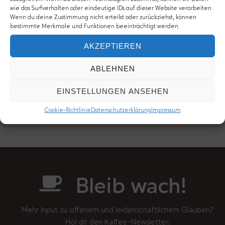
wie das Surfverhalten oder eindeutige IDs auf dieser Website verarbeiten.
Kommentare
Wenn du deine Zustimmung nicht erteilst oder zurückziehst, können
bestimmte Merkmale und Funktionen beeinträchtigt werden.
Comments are closed.
AKZEPTIEREN
ABLEHNEN
HINTERLASSE EINE ANTWORT AUF DEN ARTIKEL
Die Datenschutzerklärung findest du hier.
EINSTELLUNGEN ANSEHEN
Cookie-Richtlinie
Datenschutzerklärung
Impressum
Bleib wach!
Mehr Input zu offenem und leidenschaftlichem Glauben?
Hol dir den Kaffee-Newsletter: