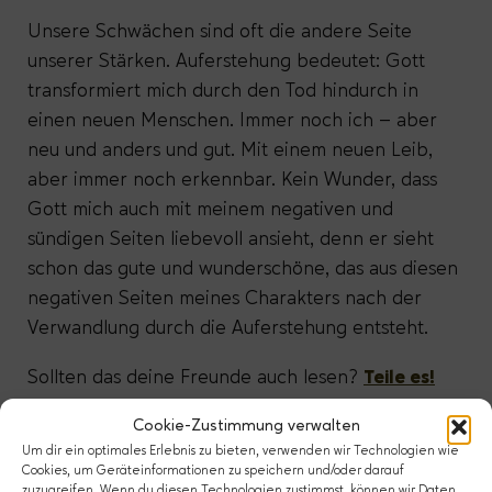
Unsere Schwächen sind oft die andere Seite
unserer Stärken. Auferstehung bedeutet: Gott
transformiert mich durch den Tod hindurch in
einen neuen Menschen. Immer noch ich – aber
neu und anders und gut. Mit einem neuen Leib,
aber immer noch erkennbar. Kein Wunder, dass
Gott mich auch mit meinem negativen und
sündigen Seiten liebevoll ansieht, denn er sieht
schon das gute und wunderschöne, das aus diesen
negativen Seiten meines Charakters nach der
Verwandlung durch die Auferstehung entsteht.
Sollten das deine Freunde auch lesen?
Teile es!
Cookie-Zustimmung verwalten
Juli 2012
Um dir ein optimales Erlebnis zu bieten, verwenden wir Technologien wie
Cookies, um Geräteinformationen zu speichern und/oder darauf
zuzugreifen. Wenn du diesen Technologien zustimmst, können wir Daten